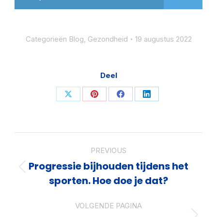
Categorieën
Blog
,
Gezondheid
19 augustus 2022
Deel
Share
Share
Share
Share
on
on
on
on
X
Pinterest
Facebook
LinkedIn
Post
PREVIOUS
navigation
Progressie bijhouden tijdens het
Previous
sporten. Hoe doe je dat?
post:
VOLGENDE PAGINA