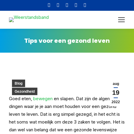
Facebook
Instagram
YouTube
X
Pinterest
page
page
page
page
page
Altijd gratis verzending in
opens
opens
opens
opens
opens
Nederland!
in
in
in
in
in
new
new
new
new
new
Tips voor een gezond leven
window
window
window
window
window
Blog
aug
19
Gezondheid
Goed eten,
bewegen
en slapen. Dat zijn de algemene
2022
dingen waar je je aan moet houden voor een gezond
leven te leven. Dat is erg simpel gezegd, in het echt is
het soms wat moeilijk om deze 3 zaken te volgen. Het is
dan wel van belang dat we een gezonde levenswijze