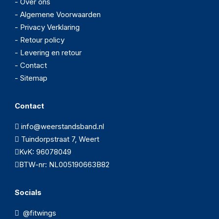
- Over ons
- Algemene Voorwaarden
- Privacy Verklaring
- Retour policy
- Levering en retour
- Contact
- Sitemap
Contact
info@weerstandsband.nl
Tuindorpstraat 7, Weert
KvK: 96078049
BTW-nr: NL005190663B82
Socials
@fitwings