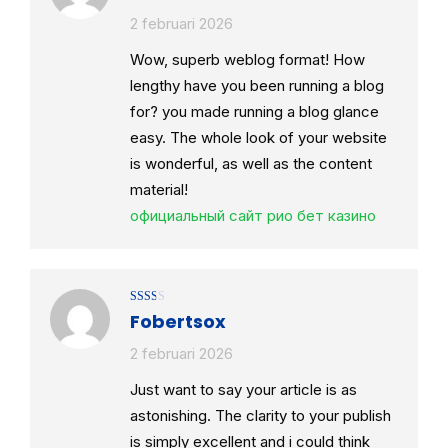
2 februari 2026
Wow, superb weblog format! How
lengthy have you been running a blog
for? you made running a blog glance
easy. The whole look of your website
is wonderful, as well as the content
material!
официальный сайт рио бет казино
Gewaardeerd
Fobertsox
2
uit
5
2 februari 2026
Just want to say your article is as
astonishing. The clarity to your publish
is simply excellent and i could think