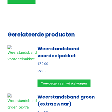
Gerelateerde producten
Weerstandsband
voordeelpakket
€
39.00
Gewaardeerd
1.00
uit
Toevoegen aan winkelwagen
5
Weerstandsband groen
(extra zwaar)
€
22.95