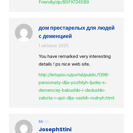
Friendly/dp/B0FK1345B9
дом престарелых для людей
с деменцией
1 oktober 2025
You have remarked very interesting
details ! ps nice web site.
http://letopisi.ru/portal/public/1398-
pansionaty-dlja-pozhilyh-ljudej-s-
demenciej-babushki-i-dedushki-
zabota-i-ujut-dlja-vashih-rodnyh.html
Gewaardeerd
JosephStini
1