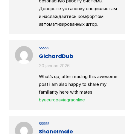
безопасную работу системы.
Доверьте установку специалистам
и наслаждайтесь комфортом
автоматизированных штор.
Gewaardeerd
GichardDub
4
uit 5
30 januari 2026
What’s up, after reading this awesome
post i am also happy to share my
familiarity here with mates.
byueuropaviagraonline
Gewaardeerd
ShaneImale
4
uit 5