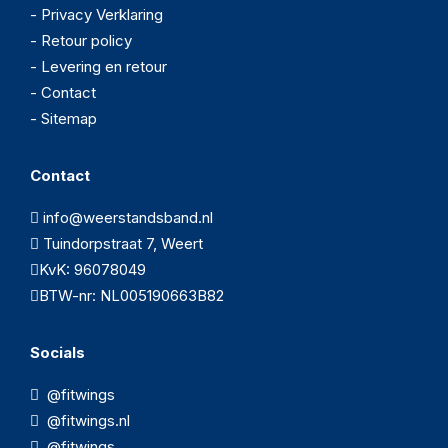
- Privacy Verklaring
- Retour policy
- Levering en retour
- Contact
- Sitemap
Contact
info@weerstandsband.nl
Tuindorpstraat 7, Weert
KvK: 96078049
BTW-nr: NL005190663B82
Socials
@fitwings
@fitwings.nl
@fitwings