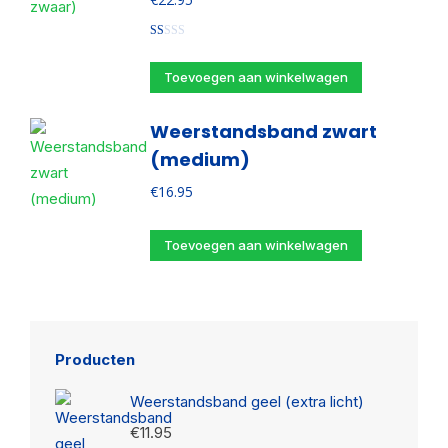
Gewaardeerd
1.00
uit
Toevoegen aan winkelwagen
5
Weerstandsband zwart
(medium)
€
16.95
Toevoegen aan winkelwagen
Producten
Weerstandsband geel (extra licht)
€
11.95