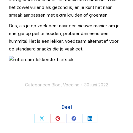
het zowel vullend als gezond is, en je kunt het naar
smaak aanpassen met extra kruiden of groenten.
Dus, als je op zoek bent naar een nieuwe manier om je
energie op peil te houden, probeer dan eens een
hummita! Het is een lekker, voedzaam alternatief voor
de standaard snacks die je vaak eet.
Categorieën
Blog
,
Voeding
30 juni 2022
Deel
Share
Share
Share
Share
on
on
on
on