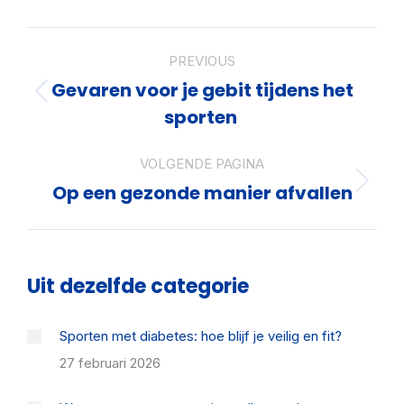
X
Pinterest
Facebook
LinkedIn
Post
PREVIOUS
navigation
Gevaren voor je gebit tijdens het
Previous
sporten
post:
VOLGENDE PAGINA
Op een gezonde manier afvallen
Volgende
pagina
Uit dezelfde categorie
Sporten met diabetes: hoe blijf je veilig en fit?
27 februari 2026