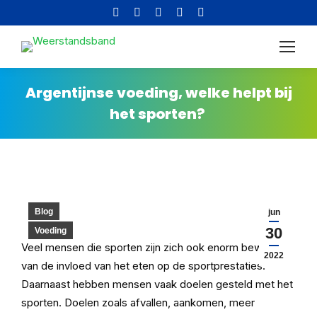
Facebook
Instagram
YouTube
X
Pinterest
page
page
page
page
page
Altijd gratis verzending in
opens
opens
opens
opens
opens
Nederland!
in
in
in
in
in
new
new
new
new
new
Argentijnse voeding, welke helpt bij
window
window
window
window
window
het sporten?
Blog
jun
30
Voeding
Veel mensen die sporten zijn zich ook enorm bewust
2022
van de invloed van het eten op de sportprestaties.
Daarnaast hebben mensen vaak doelen gesteld met het
sporten. Doelen zoals afvallen, aankomen, meer