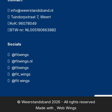
info@weerstandsband.nl
Tuindorpstraat 7, Weert
KvK: 96078049
BTW-nr: NL005190663B82
Socials
@fitwings
@fitwings.nl
@fitwings
@fit_wings
@fit wings
© Weerstandsband 2026 - All rights reserved
Made with
Web Wings