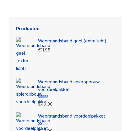
Producten
Weerstandsband geel (extra licht)
€
11.95
Weerstandsband spieropbouw
voordeelpakket
Gewaardeerd
€
49.00
3.13
uit
5
Weerstandsband voordeelpakket
Gewaardeerd
€
39.00