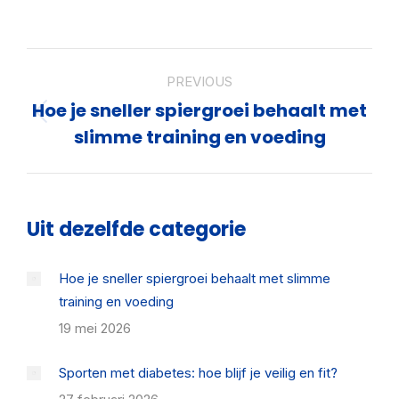
on
on
on
on
X
Pinterest
Facebook
LinkedIn
Post
PREVIOUS
navigation
Hoe je sneller spiergroei behaalt met
Previous
slimme training en voeding
post:
Uit dezelfde categorie
Hoe je sneller spiergroei behaalt met slimme
training en voeding
19 mei 2026
Sporten met diabetes: hoe blijf je veilig en fit?