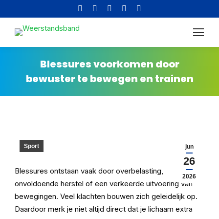
Facebook
Instagram
YouTube
X
Pinterest
page
page
page
page
page
Altijd gratis verzending in
opens
opens
opens
opens
opens
Nederland!
in
in
in
in
in
new
new
new
new
new
Blessures voorkomen door
window
window
window
window
window
bewuster te bewegen en trainen
Sport
jun
26
Blessures ontstaan vaak door overbelasting,
2026
onvoldoende herstel of een verkeerde uitvoering van
bewegingen. Veel klachten bouwen zich geleidelijk op.
Daardoor merk je niet altijd direct dat je lichaam extra