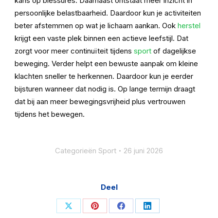
kans op blessures. Daarnaast ontstaat meer inzicht in
persoonlijke belastbaarheid. Daardoor kun je activiteiten
beter afstemmen op wat je lichaam aankan.
Ook
herstel
krijgt een vaste plek binnen een actieve leefstijl. Dat
zorgt voor meer continuïteit tijdens
sport
of dagelijkse
beweging. Verder helpt een bewuste aanpak om kleine
klachten sneller te herkennen. Daardoor kun je eerder
bijsturen wanneer dat nodig is. Op lange termijn draagt
dat bij aan meer bewegingsvrijheid plus vertrouwen
tijdens het bewegen.
Categorieën
Sport
26 juni 2026
Deel
Share
Share
Share
Share