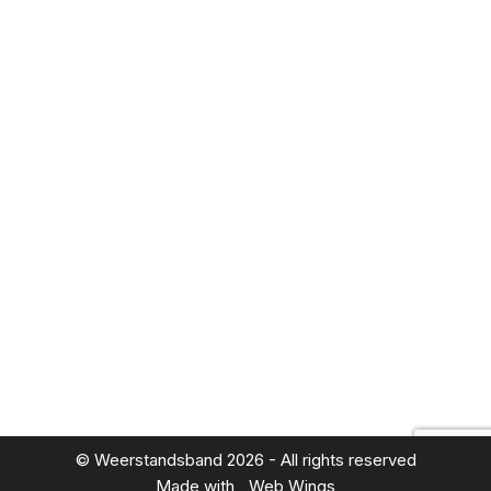
Fit blijven tijdens een actieve
vakantie met leeftijdsgenoten
Gezondheid
Door
Casper Doorn
3 maart 2026
Een actieve vakantie met leeftijdsgenoten is de
perfecte mix van avontuur en gezelligheid.
Overdag trek je de natuur in of ontdek je nieuwe
steden. ’s Avonds deel je verhalen en lach je
samen om onverwachte momenten. Toch kan
zo’n intensieve reis ook vermoeiend zijn. Lange
wandelingen, sportieve activiteiten en korte
nachten vragen veel van je…
© Weerstandsband 2026 - All rights reserved
Made with
Web Wings