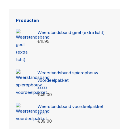
Producten
Weerstandsband geel (extra licht)
€
11.95
Weerstandsband spieropbouw
voordeelpakket
Gewaardeerd
€
49.00
3.13
uit
5
Weerstandsband voordeelpakket
Gewaardeerd
€
39.00
1.00
uit