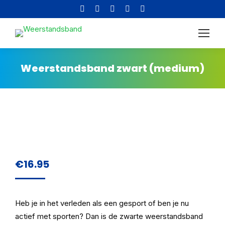
Facebook
Instagram
YouTube
X
Pinterest
page
page
page
page
page
Altijd gratis verzending in
opens
opens
opens
opens
opens
Nederland!
in
in
in
in
in
new
new
new
new
new
Weerstandsband zwart (medium)
window
window
window
window
window
€
16.95
Heb je in het verleden als een gesport of ben je nu
actief met sporten? Dan is de zwarte weerstandsband